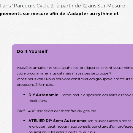
11 ans
"Parcours Cycle 2" à partir de 12 ans
Sur Mesure
nements sur mesure afin de s'adapter au rythme et
Do It Yourself
Vous êtes amateur et vous souhaitez pratiquer en créant vous mêm
votre programme musical mais n’avez pas de groupe ?
Venez nous voir ! Nous pouvons constituer des groupes d’amateurs e
proposons 2 formules :
DIY Autonomie :
l’école met à disposition des salles à l’école 
répétitions.
Tarif : 40€ adhésion par membre du groupe
ATELIER DIY Semi
Autonomie :
en plus de l’accès à des sal
le
groupe peut recourir aux conseils ponctuels d’un professeu
heures) pour les aider à parfaire leur jeu.