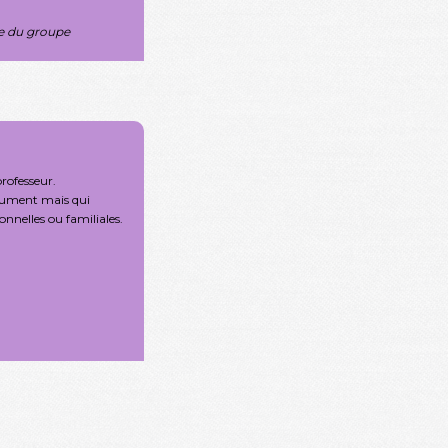
re du groupe
professeur.
trument mais qui
onnelles ou familiales.