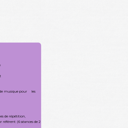
e
t
de
musique pour
les
les de répétition,
r référent
(6 séances de 2