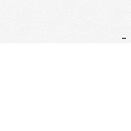
"Peu importent les notes, en musique, ce sont les
sensations produites qui comptent." Leonide
Pervomaïski
Je m'abonne à la newsletter
OK
Plan du site
Licences
Mentions légales
CGUV
Paramétrer vos cookies
Se connecter