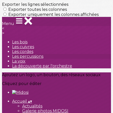
Exporter les lignes sélectionnées
Exporter toutes les colonnes
Exporter uniquement les colonnes affichées
Menu
<
>
Les bois
Les cuivres
Les cordes
Les percussions
La voix
La découverte par l'orchestre
Ajoutez un logo, un bouton, des réseaux sociaux
Cliquez pour éditer
Accueil
▴
▾
Actualités
Galerie photos MIDOSI