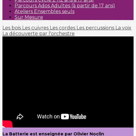
Parcours Ados Adultes (à partir de 17 ans)
Ateliers Ensembles seuls
Sur Mesure
Les bois
Les cuivres
Les cordes
Les percussions
La voix
La découverte par l'orchestre
La Batterie est enseignée par Olivier Noclin