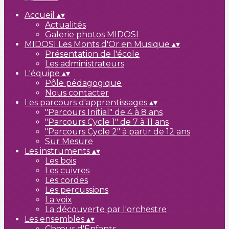
Accueil
▴
▾
Actualités
Galerie photos MIDOSI
MIDOSI Les Monts d'Or en Musique
▴
▾
Présentation de l'école
Les administrateurs
L'équipe
▴
▾
Pôle pédagogique
Nous contacter
Les parcours d'apprentissages
▴
▾
"Parcours Initial" de 4 à 8 ans
"Parcours Cycle 1" de 7 à 11 ans
"Parcours Cycle 2" à partir de 12 ans
Sur Mesure
Les instruments
▴
▾
Les bois
Les cuivres
Les cordes
Les percussions
La voix
La découverte par l'orchestre
Les ensembles
▴
▾
Chœur d'Enfants