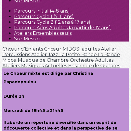
Sur Mesure
Parcours initial (4-8 ans)
Parcours Cycle 1 (7-11 ans)
Parcours Cycle 2 (12 ans à 17 ans)
Parcours Ados Adultes (à partir de 17 ans)
Ateliers Ensembles seuls
Sur Mesure
Chœur d'Enfants
Chœur MIDOSI adultes
Atelier
Percussions
Atelier Jazz
La Petite Bande
La Bande
Midosi
Musique de Chambre
Orchestre Adultes
Ateliers Musiques Actuelles
Ensemble de Guitares
Le Choeur mixte est dirigé par Christina
Papadopoulou
Durée 2h
Mercredi de 19h45 à 21h45
Il aborde un répertoire diversifié dans un esprit de
découverte collective et dans la perspective de se