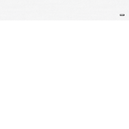
"Peu importent les notes, en musique, ce sont les
sensations produites qui comptent." Leonide
Pervomaïski
Je m'abonne à la newsletter
OK
Plan du site
Licences
Mentions légales
CGUV
Paramétrer vos cookies
Se connecter
Propulsé par AssoConnect, le logiciel des
associations Culturelles